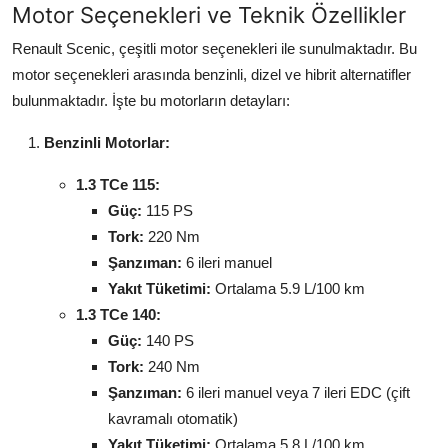
Motor Seçenekleri ve Teknik Özellikler
Renault Scenic, çeşitli motor seçenekleri ile sunulmaktadır. Bu
motor seçenekleri arasında benzinli, dizel ve hibrit alternatifler
bulunmaktadır. İşte bu motorların detayları:
Benzinli Motorlar:
1.3 TCe 115:
Güç:
115 PS
Tork:
220 Nm
Şanzıman:
6 ileri manuel
Yakıt Tüketimi:
Ortalama 5.9 L/100 km
1.3 TCe 140:
Güç:
140 PS
Tork:
240 Nm
Şanzıman:
6 ileri manuel veya 7 ileri EDC (çift
kavramalı otomatik)
Yakıt Tüketimi:
Ortalama 5.8 L/100 km