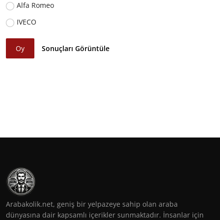
Alfa Romeo
IVECO
Oy
Sonuçları Görüntüle
Arabakolik.net, geniş bir yelpazeye sahip olan araba
dünyasına dair kapsamlı içerikler sunmaktadır. İnsanlar için