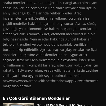
araba önerileri her zaman değerlidir. Hangi aracı almalıyım
sorusuna verilen cevaplar kullanıcılara ihtiyaçlarına uygun
en iyi seçeneği bulmalarında rehberlik eder. Araç
incelemeleri, teknik özellikler ve kullanıcı yorumları ise
çeşitli modeller hakkında ayrıntılı bilgi sunar. Ayrıca, sürüş
güvenliği, yakıt ekonomisi ve bakım ipuçları gibi konular da
sitede yer alır. Arabakolik.net, otomobil meraklıları için bir
bilgi hazinesidir. Yeni araçlar hakkında güncel haberler,
teknoloji trendleri ve otomotiv dünyasındaki yenilikler
burada takip edilebilir. Ayrıca, araç karşılaştırmaları ve fiyat
analizleri, bütçesine ve beklentilerine en uygun aracı
seçmek isteyenler için mükemmel bir kaynaktır. İster şehir
içi kullanım için kompakt bir araç, ister uzun yolculuklar için
rahat bir SUV arıyor olun, Arabakolik.net'te herkesin zevkine
ve ihtiyaçlarına uygun bir şeyler bulmak mümkün.
/www/wwwroot/arabakolik.net/httpdocs/app/Views/themes/
magazine/partials
En Çok Görüntülenen Gönderiler
Tüm BMW 5 Serisi F10 Donanım