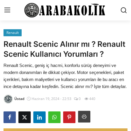
Renault
İletişim
Renault Scenic Alınır mı ? Renault
Genel
Scenic Kullanıcı Yorumları ?
Karşılaştırmalar
Renault Scenic, geniş iç hacmi, konforlu sürüş deneyimi ve
modern donanımları ile dikkat çekiyor. Motor seçenekleri, paket
Testler
içerikleri, bakım maliyetleri ve kullanıcı yorumları ile bu aracı en
ince detayına kadar keşfedin. Scenic alınır mı? İşte tüm detaylar.
Markalar
Üstad
Haziran 19, 2024 - 22:53
0
440
Öneriler
Motosiklet
Paketler