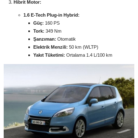
Hibrit Motor:
1.6 E-Tech Plug-in Hybrid:
Güç:
160 PS
Tork:
349 Nm
Şanzıman:
Otomatik
Elektrik Menzili:
50 km (WLTP)
Yakıt Tüketimi:
Ortalama 1.4 L/100 km