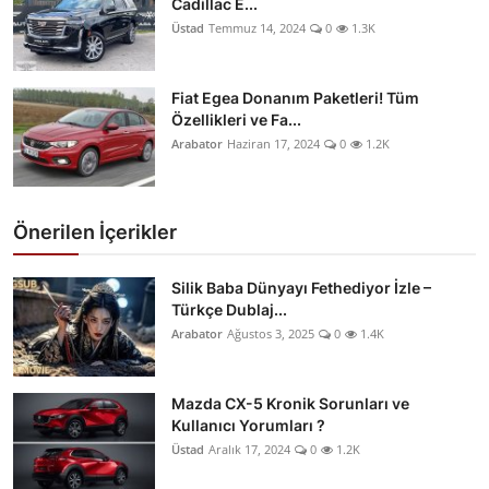
Cadillac E...
Üstad
Temmuz 14, 2024
0
1.3K
Fiat Egea Donanım Paketleri! Tüm
Özellikleri ve Fa...
Arabator
Haziran 17, 2024
0
1.2K
Önerilen İçerikler
Silik Baba Dünyayı Fethediyor İzle –
Türkçe Dublaj...
Arabator
Ağustos 3, 2025
0
1.4K
Mazda CX-5 Kronik Sorunları ve
Kullanıcı Yorumları ?
Üstad
Aralık 17, 2024
0
1.2K