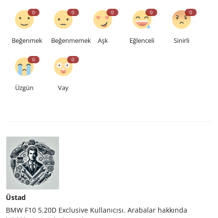
0
0
0
0
0
Beğenmek
Beğenmemek
Aşk
Eğlenceli
Sinirli
0
0
Üzgün
Vay
Üstad
BMW F10 5.20D Exclusive Kullanıcısı. Arabalar hakkında