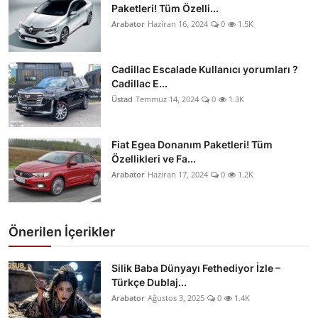
Paketleri! Tüm Özelli...
Arabator
Haziran 16, 2024
0
1.5K
Cadillac Escalade Kullanıcı yorumları ?
Cadillac E...
Üstad
Temmuz 14, 2024
0
1.3K
Fiat Egea Donanım Paketleri! Tüm
Özellikleri ve Fa...
Arabator
Haziran 17, 2024
0
1.2K
Önerilen İçerikler
Silik Baba Dünyayı Fethediyor İzle –
Türkçe Dublaj...
Arabator
Ağustos 3, 2025
0
1.4K