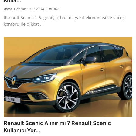
Kulla...
Yağlar
Üstad
Haziran 19, 2024
0
362
Renault Scenic 1.6, geniş iç hacmi, yakıt ekonomisi ve sürüş
Oto Bilgi
konforu ile dikkat ...
Renault Scenic Alınır mı ? Renault Scenic
Kullanıcı Yor...