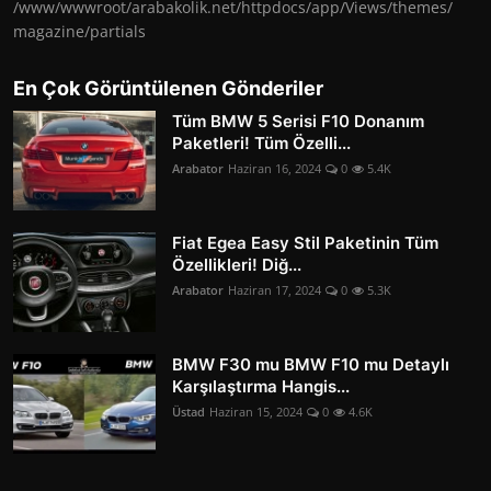
/www/wwwroot/arabakolik.net/httpdocs/app/Views/themes/
magazine/partials
En Çok Görüntülenen Gönderiler
Tüm BMW 5 Serisi F10 Donanım
Paketleri! Tüm Özelli...
Arabator
Haziran 16, 2024
0
5.4K
Fiat Egea Easy Stil Paketinin Tüm
Özellikleri! Diğ...
Arabator
Haziran 17, 2024
0
5.3K
BMW F30 mu BMW F10 mu Detaylı
Karşılaştırma Hangis...
Üstad
Haziran 15, 2024
0
4.6K