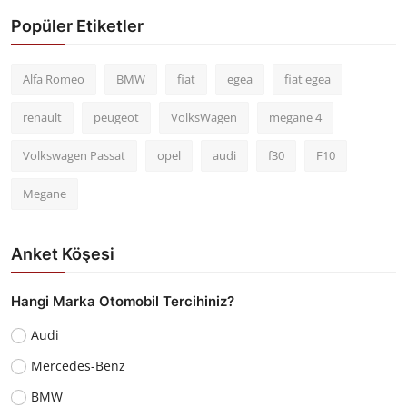
Popüler Etiketler
Alfa Romeo
BMW
fiat
egea
fiat egea
renault
peugeot
VolksWagen
megane 4
Volkswagen Passat
opel
audi
f30
F10
Megane
Anket Köşesi
Hangi Marka Otomobil Tercihiniz?
Audi
Mercedes-Benz
BMW