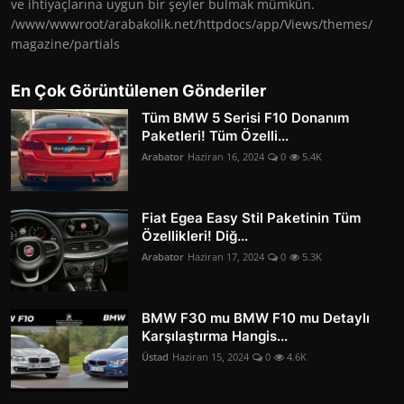
ve ihtiyaçlarına uygun bir şeyler bulmak mümkün.
/www/wwwroot/arabakolik.net/httpdocs/app/Views/themes/
magazine/partials
En Çok Görüntülenen Gönderiler
Tüm BMW 5 Serisi F10 Donanım
Paketleri! Tüm Özelli...
Arabator
Haziran 16, 2024
0
5.4K
Fiat Egea Easy Stil Paketinin Tüm
Özellikleri! Diğ...
Arabator
Haziran 17, 2024
0
5.3K
BMW F30 mu BMW F10 mu Detaylı
Karşılaştırma Hangis...
Üstad
Haziran 15, 2024
0
4.6K