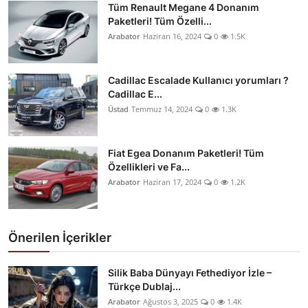
Tüm Renault Megane 4 Donanım
Paketleri! Tüm Özelli...
Arabator
Haziran 16, 2024
0
1.5K
Cadillac Escalade Kullanıcı yorumları ?
Cadillac E...
Üstad
Temmuz 14, 2024
0
1.3K
Fiat Egea Donanım Paketleri! Tüm
Özellikleri ve Fa...
Arabator
Haziran 17, 2024
0
1.2K
Önerilen İçerikler
Silik Baba Dünyayı Fethediyor İzle –
Türkçe Dublaj...
Arabator
Ağustos 3, 2025
0
1.4K