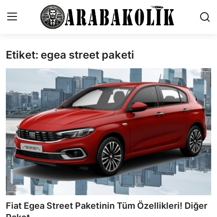
Etiket: egea street paketi
İletişim
Genel
Karşılaştırmalar
Testler
Markalar
Motosiklet
Öneriler
Fiat Egea Street Paketinin Tüm Özellikleri! Diğer
Paketler