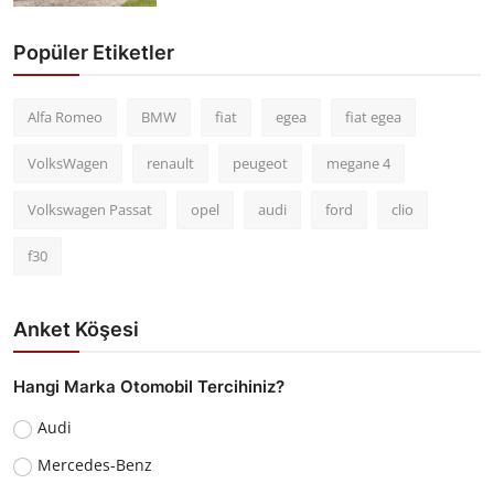
Popüler Etiketler
Alfa Romeo
BMW
fiat
egea
fiat egea
VolksWagen
renault
peugeot
megane 4
Volkswagen Passat
opel
audi
ford
clio
f30
Anket Köşesi
Hangi Marka Otomobil Tercihiniz?
Audi
Mercedes-Benz