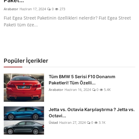
Paket...
Yağlar
Arabator
Haziran 17, 2024
0
273
Fiat Egea Street Paketinin özellikleri nelerdir? Fiat Egea Street
Oto Bilgi
Paketi tüm öze...
Popüler İçerikler
Tüm BMW 5 Serisi F10 Donanım
Paketleri! Tüm Özelli...
Arabator
Haziran 16, 2024
0
5.4K
Jetta vs. Octavia Karşılaştırma ? Jetta vs.
Octavi...
Üstad
Haziran 27, 2024
0
3.1K