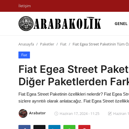
İletişim
GENEL
İletişim
Anasayfa
Paketler
Fiat
Fiat Egea Street Paketinin Tüm Öze
Genel
Fiat
Karşılaştırmalar
Fiat Egea Street Paket
Testler
Diğer Paketlerden Far
Markalar
Fiat Egea Street Paketinin özellikleri nelerdir? Fiat Egea Str
Motosiklet
sizlere ayrıntılı olarak anlatacağız. Fiat Egea Street özellikle
Öneriler
Arabator
Haziran 17, 2024 - 11:25
Haziran 1
Paketler