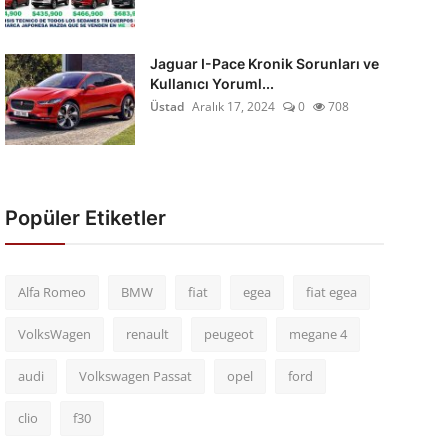
Jaguar I-Pace Kronik Sorunları ve
Kullanıcı Yoruml...
Üstad
Aralık 17, 2024
0
708
Popüler Etiketler
Alfa Romeo
BMW
fiat
egea
fiat egea
VolksWagen
renault
peugeot
megane 4
audi
Volkswagen Passat
opel
ford
clio
f30