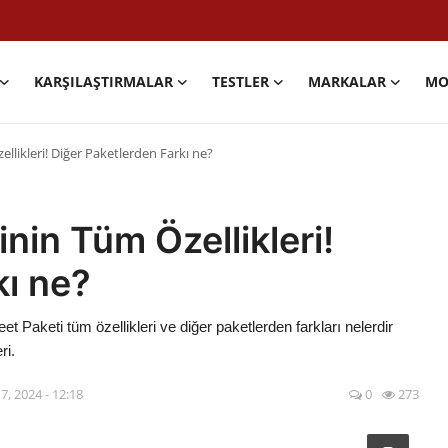
KARŞILAŞTIRMALAR
TESTLER
MARKALAR
MO
llikleri! Diğer Paketlerden Farkı ne?
inin Tüm Özellikleri!
kı ne?
eet Paketi tüm özellikleri ve diğer paketlerden farkları nelerdir
ri.
7, 2024 - 12:18
0
273