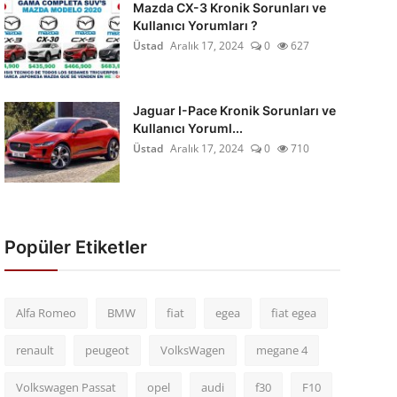
Mazda CX-3 Kronik Sorunları ve
Kullanıcı Yorumları ?
Üstad
Aralık 17, 2024
0
627
Jaguar I-Pace Kronik Sorunları ve
Kullanıcı Yoruml...
Üstad
Aralık 17, 2024
0
710
Popüler Etiketler
Alfa Romeo
BMW
fiat
egea
fiat egea
renault
peugeot
VolksWagen
megane 4
Volkswagen Passat
opel
audi
f30
F10