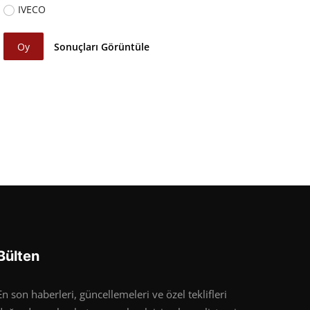
IVECO
Oy
Sonuçları Görüntüle
Bülten
En son haberleri, güncellemeleri ve özel teklifleri