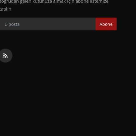
doğrudan gelen kutunuza almak için abone listemize
katılın
Abone