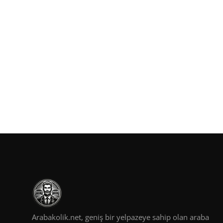
Arabakolik.net, geniş bir yelpazeye sahip olan araba