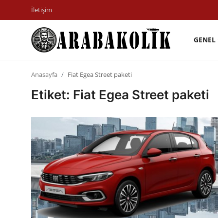
İletişim
GENEL
İletişim
Anasayfa
Fiat Egea Street paketi
Genel
Etiket: Fiat Egea Street paketi
Karşılaştırmalar
Testler
Markalar
Öneriler
Motosiklet
Paketler