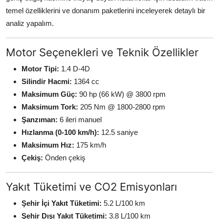
temel özelliklerini ve donanım paketlerini inceleyerek detaylı bir
analiz yapalım.
Motor Seçenekleri ve Teknik Özellikler
Motor Tipi:
1.4 D-4D
Silindir Hacmi:
1364 cc
Maksimum Güç:
90 hp (66 kW) @ 3800 rpm
Maksimum Tork:
205 Nm @ 1800-2800 rpm
Şanzıman:
6 ileri manuel
Hızlanma (0-100 km/h):
12.5 saniye
Maksimum Hız:
175 km/h
Çekiş:
Önden çekiş
Yakıt Tüketimi ve CO2 Emisyonları
Şehir İçi Yakıt Tüketimi:
5.2 L/100 km
Şehir Dışı Yakıt Tüketimi:
3.8 L/100 km