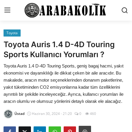
Toyota
İletişim
Toyota Auris 1.4 D-4D Touring
Genel
Sports Kullanıcı Yorumları ?
Karşılaştırmalar
Toyota Auris 1.4 D-4D Touring Sports, geniş bagaj hacmi, yakıt
ekonomisi ve dayanıklılığı ile dikkat çeken bir aile aracıdır. Bu
Testler
makalede, aracın motor seçeneklerinden donanım paketlerine,
yakıt tüketiminden CO2 emisyonlarına kadar tüm özelliklerini
Markalar
ayrıntılı bir şekilde inceleyeceğiz. Ayrıca, kullanıcı yorumları ile
aracın olumlu ve olumsuz yönlerini detaylı olarak ele alacağız.
Öneriler
Üstad
Haziran 30, 2024 - 21:20
0
460
Motosiklet
Paketler