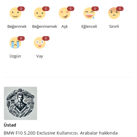
0
0
0
0
0
Beğenmek
Beğenmemek
Aşk
Eğlenceli
Sinirli
0
0
Üzgün
Vay
Üstad
BMW F10 5.20D Exclusive Kullanıcısı. Arabalar hakkında