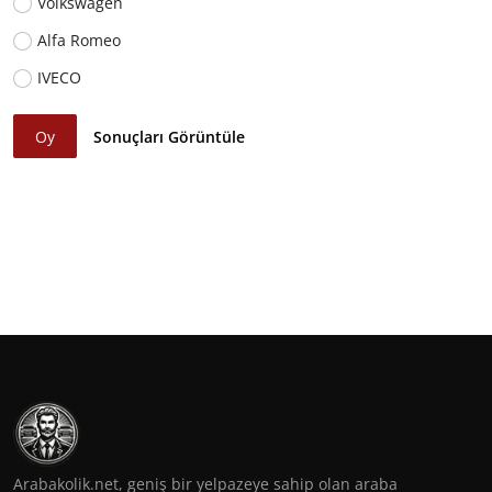
Volkswagen
Alfa Romeo
IVECO
Oy
Sonuçları Görüntüle
Arabakolik.net, geniş bir yelpazeye sahip olan araba