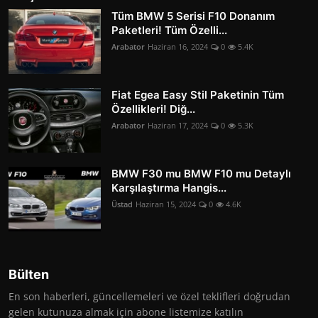
Tüm BMW 5 Serisi F10 Donanım
Paketleri! Tüm Özelli...
Arabator
Haziran 16, 2024
0
5.4K
Fiat Egea Easy Stil Paketinin Tüm
Özellikleri! Diğ...
Arabator
Haziran 17, 2024
0
5.3K
BMW F30 mu BMW F10 mu Detaylı
Karşılaştırma Hangis...
Üstad
Haziran 15, 2024
0
4.6K
Bülten
En son haberleri, güncellemeleri ve özel teklifleri doğrudan
gelen kutunuza almak için abone listemize katılın