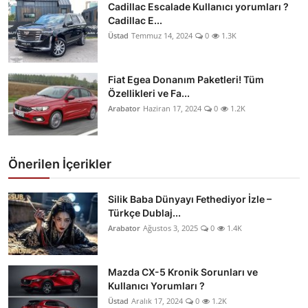
Cadillac Escalade Kullanıcı yorumları ?
Cadillac E...
Üstad
Temmuz 14, 2024
0
1.3K
Fiat Egea Donanım Paketleri! Tüm
Özellikleri ve Fa...
Arabator
Haziran 17, 2024
0
1.2K
Önerilen İçerikler
Silik Baba Dünyayı Fethediyor İzle –
Türkçe Dublaj...
Arabator
Ağustos 3, 2025
0
1.4K
Mazda CX-5 Kronik Sorunları ve
Kullanıcı Yorumları ?
Üstad
Aralık 17, 2024
0
1.2K