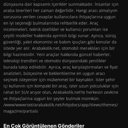
dünyasına dair kapsamlı içerikler sunmaktadır. İnsanlar için
araba önerileri her zaman değerlidir. Hangi aracı almalıyım
sorusuna verilen cevaplar kullanıcılara ihtiyaçlarına uygun
en iyi seçeneği bulmalarında rehberlik eder. Araç
incelemeleri, teknik özellikler ve kullanıcı yorumları ise
çeşitli modeller hakkında ayrıntılı bilgi sunar. Ayrıca, sürüş
güvenliği, yakıt ekonomisi ve bakım ipuçları gibi konular da
sitede yer alır. Arabakolik.net, otomobil meraklıları için bir
bilgi hazinesidir. Yeni araçlar hakkında güncel haberler,
teknoloji trendleri ve otomotiv dünyasındaki yenilikler
burada takip edilebilir. Ayrıca, araç karşılaştırmaları ve fiyat
analizleri, bütçesine ve beklentilerine en uygun aracı
seçmek isteyenler için mükemmel bir kaynaktır. İster şehir
içi kullanım için kompakt bir araç, ister uzun yolculuklar için
rahat bir SUV arıyor olun, Arabakolik.net'te herkesin zevkine
ve ihtiyaçlarına uygun bir şeyler bulmak mümkün.
/www/wwwroot/arabakolik.net/httpdocs/app/Views/themes/
magazine/partials
En Çok Görüntülenen Gönderiler