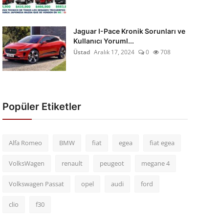
Jaguar I-Pace Kronik Sorunları ve
Kullanıcı Yoruml...
Üstad
Aralık 17, 2024
0
708
Popüler Etiketler
Alfa Romeo
BMW
fiat
egea
fiat egea
VolksWagen
renault
peugeot
megane 4
Volkswagen Passat
opel
audi
ford
clio
f30