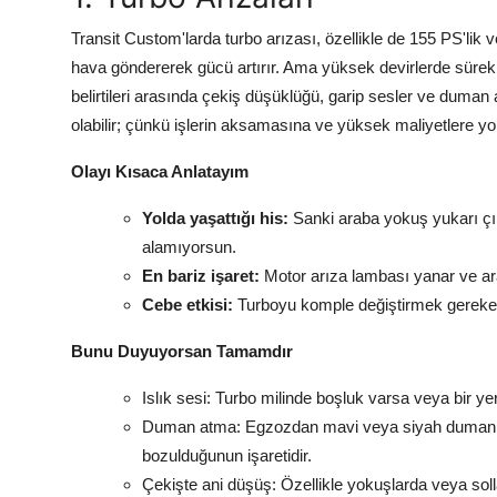
Transit Custom'larda turbo arızası, özellikle de 155 PS'lik
hava göndererek gücü artırır. Ama yüksek devirlerde sürekl
belirtileri arasında çekiş düşüklüğü, garip sesler ve duman at
olabilir; çünkü işlerin aksamasına ve yüksek maliyetlere yol
Olayı Kısaca Anlatayım
Yolda yaşattığı his:
Sanki araba yokuş yukarı çık
alamıyorsun.
En bariz işaret:
Motor arıza lambası yanar ve ara
Cebe etkisi:
Turboyu komple değiştirmek gerekebil
Bunu Duyuyorsan Tamamdır
Islık sesi: Turbo milinde boşluk varsa veya bir ye
Duman atma: Egzozdan mavi veya siyah duman çık
bozulduğunun işaretidir.
Çekişte ani düşüş: Özellikle yokuşlarda veya so