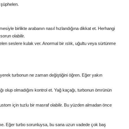
 şüphelen.
siyle birlikte arabanın nasıl hızlandığına dikkat et. Herhangi
orun olabilir.
elen seslere kulak ver. Anormal bir ıslık, uğultu veya sürtünme
leyerek turbonun ne zaman değiştiğini öğren. Eğer yakın
ğı olup olmadığını kontrol et. Yağ kaçağı, turbonun ömrünün
stom için tuzlu bir masraf olabilir. Bu yüzden almadan önce
me. Eğer turbo sorunluysa, bu sana uzun vadede çok baş