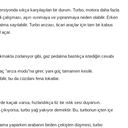
 versiyonda sıkça karşılaşılan bir durum. Turbo, motora daha fazla
i çalışması, aşırı ısınmaya ve yıpranmaya neden olabilir. Erken
ma sayılabilir. Turbo arızası, ticari araçlar için tam bir kabus
 açar.
makta zorlanıyor gibi, gaz pedalına bastıkça istediğin cevabı
ç "arıza modu"na girer, yani güç tamamen kesilir.
ir, bu da cüzdanı fena tokatlar.
rde kaçak varsa, hızlandıkça tiz bir ıslık sesi duyarsın.
ıyorsa, turbo yağ yakıyor demektir. Bu, turbonun içten içe
llama yaparken arabanın birden çekişten düşmesi, turbo