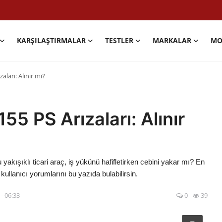
KARŞILAŞTIRMALAR
TESTLER
MARKALAR
MO
aları: Alınır mı?
55 PS Arızaları: Alınır
ışıklı ticari araç, iş yükünü hafifletirken cebini yakar mı? En
 kullanıcı yorumlarını bu yazıda bulabilirsin.
- 06:33
0
39