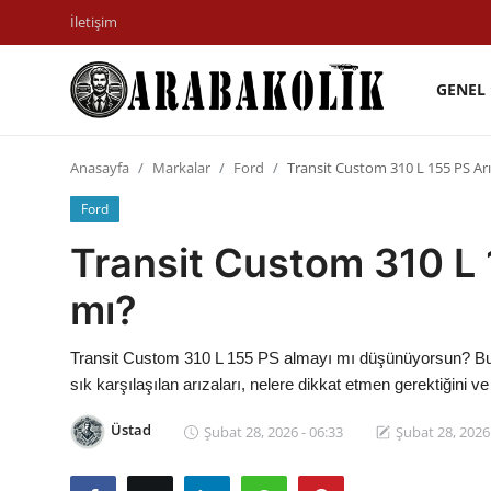
İletişim
GENEL
İletişim
Anasayfa
Markalar
Ford
Transit Custom 310 L 155 PS Arız
Genel
Ford
Karşılaştırmalar
Transit Custom 310 L 1
Testler
mı?
Markalar
Transit Custom 310 L 155 PS almayı mı düşünüyorsun? Bu yak
Motosiklet
sık karşılaşılan arızaları, nelere dikkat etmen gerektiğini ve
Öneriler
Üstad
Şubat 28, 2026 - 06:33
Şubat 28, 2026 
Paketler