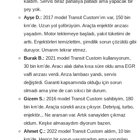
kaldım. Servis biraz pahalıya patladı ama yapacak bir
şey yok.
Ayşe D.:
2017 model Transit Custom'ım var, 150 bin
km'de. Uzun yol şoförüyüm. Araçta enjektör arızası
yaşadım. Motor teklemeye başladı, yakıt tüketimi de
arttı. Enjektörleri temizlettim, şimdilik sorun çözüldü gibi
duruyor. Umarım tekrar etmez.
Burak B.:
2021 model Transit Custom kullanıyorum,
30 bin km'de. Aracı alalı daha kısa süre oldu ama EGR
valfi arızası verdi. Arıza lambası yandı, servis
değiştirdi. Garanti kapsamında olduğu için sorun
olmadı ama yine de can sıkıcı bir durum.
Gizem S.:
2016 model Transit Custom sahibiyim, 180
bin km'de. Araçta sürekli arıza çıkıyor. Debriyaj, turbo,
enjektör... Ne ararsan var. Artık sanayiden çıkmaz
oldum. Keşke almasaydım diyorum bazen.
Ahmet Ç.:
2022 model Transit Custom aldım, 10 bin
km'de. Henüz bir sorun yaşamadım ama yorumları