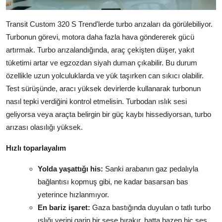
Transit Custom 320 S Trend'lerde turbo arızaları da görülebiliyor.
Turbonun görevi, motora daha fazla hava göndererek gücü
artırmak. Turbo arızalandığında, araç çekişten düşer, yakıt
tüketimi artar ve egzozdan siyah duman çıkabilir. Bu durum
özellikle uzun yolculuklarda ve yük taşırken can sıkıcı olabilir.
Test sürüşünde, aracı yüksek devirlerde kullanarak turbonun
nasıl tepki verdiğini kontrol etmelisin. Turbodan ıslık sesi
geliyorsa veya araçta belirgin bir güç kaybı hissediyorsan, turbo
arızası olasılığı yüksek.
Hızlı toparlayalım
Yolda yaşattığı his:
Sanki arabanın gaz pedalıyla
bağlantısı kopmuş gibi, ne kadar basarsan bas
yeterince hızlanmıyor.
En bariz işaret:
Gaza bastığında duyulan o tatlı turbo
ıslığı yerini garip bir sese bırakır, hatta bazen hiç ses