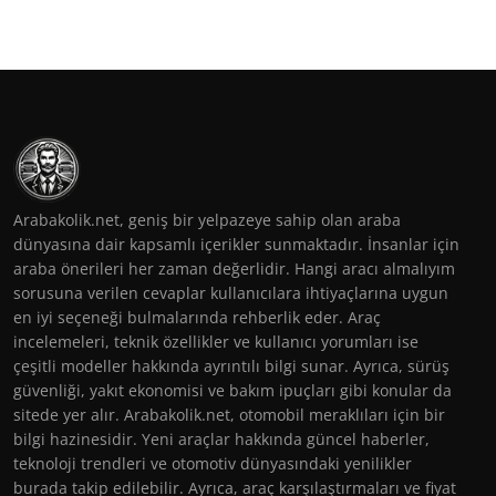
Arabakolik.net, geniş bir yelpazeye sahip olan araba
dünyasına dair kapsamlı içerikler sunmaktadır. İnsanlar için
araba önerileri her zaman değerlidir. Hangi aracı almalıyım
sorusuna verilen cevaplar kullanıcılara ihtiyaçlarına uygun
en iyi seçeneği bulmalarında rehberlik eder. Araç
incelemeleri, teknik özellikler ve kullanıcı yorumları ise
çeşitli modeller hakkında ayrıntılı bilgi sunar. Ayrıca, sürüş
güvenliği, yakıt ekonomisi ve bakım ipuçları gibi konular da
sitede yer alır. Arabakolik.net, otomobil meraklıları için bir
bilgi hazinesidir. Yeni araçlar hakkında güncel haberler,
teknoloji trendleri ve otomotiv dünyasındaki yenilikler
burada takip edilebilir. Ayrıca, araç karşılaştırmaları ve fiyat