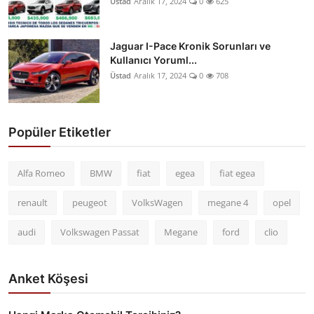
Üstad
Aralık 17, 2024
0
625
Jaguar I-Pace Kronik Sorunları ve
Kullanıcı Yoruml...
Üstad
Aralık 17, 2024
0
708
Popüler Etiketler
Alfa Romeo
BMW
fiat
egea
fiat egea
renault
peugeot
VolksWagen
megane 4
opel
audi
Volkswagen Passat
Megane
ford
clio
Anket Köşesi