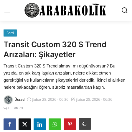
Ford
İletişim
Transit Custom 320 S Trend
Genel
Arızaları: Şikayetler
Karşılaştırmalar
Transit Custom 320 S Trend almayı mı düşünüyorsun? Bu
yazıda, en sık karşılaşılan arızaları, nelere dikkat etmen
Testler
gerektiğini ve kullanıcıların şikayetlerini derledik. İkinci el alırken
nelere bakacağını öğren, sürpriz masraflardan kaçın.
Markalar
Üstad
Şubat 28, 2026 - 06:36
Şubat 28, 2026 - 06:36
Öneriler
0
79
Motosiklet
Paketler