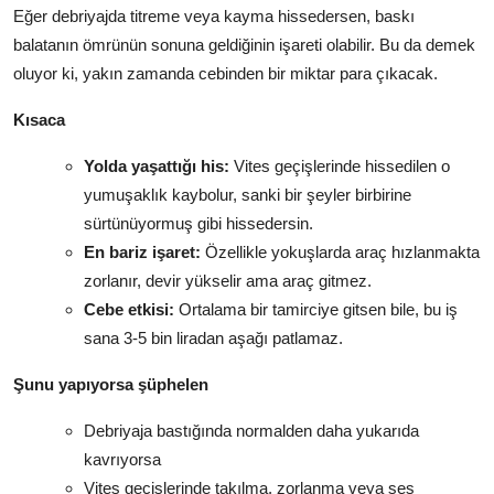
Eğer debriyajda titreme veya kayma hissedersen, baskı
balatanın ömrünün sonuna geldiğinin işareti olabilir. Bu da demek
oluyor ki, yakın zamanda cebinden bir miktar para çıkacak.
Kısaca
Yolda yaşattığı his:
Vites geçişlerinde hissedilen o
yumuşaklık kaybolur, sanki bir şeyler birbirine
sürtünüyormuş gibi hissedersin.
En bariz işaret:
Özellikle yokuşlarda araç hızlanmakta
zorlanır, devir yükselir ama araç gitmez.
Cebe etkisi:
Ortalama bir tamirciye gitsen bile, bu iş
sana 3-5 bin liradan aşağı patlamaz.
Şunu yapıyorsa şüphelen
Debriyaja bastığında normalden daha yukarıda
kavrıyorsa
Vites geçişlerinde takılma, zorlanma veya ses