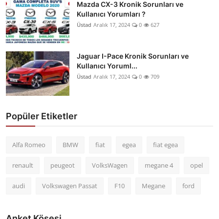
Mazda CX-3 Kronik Sorunları ve
Kullanıcı Yorumları ?
Üstad
Aralık 17, 2024
0
627
Jaguar I-Pace Kronik Sorunları ve
Kullanıcı Yoruml...
Üstad
Aralık 17, 2024
0
709
Popüler Etiketler
Alfa Romeo
BMW
fiat
egea
fiat egea
renault
peugeot
VolksWagen
megane 4
opel
audi
Volkswagen Passat
F10
Megane
ford
Anket Köşesi