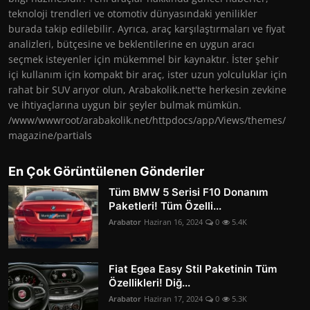
teknoloji trendleri ve otomotiv dünyasındaki yenilikler
burada takip edilebilir. Ayrıca, araç karşılaştırmaları ve fiyat
analizleri, bütçesine ve beklentilerine en uygun aracı
seçmek isteyenler için mükemmel bir kaynaktır. İster şehir
içi kullanım için kompakt bir araç, ister uzun yolculuklar için
rahat bir SUV arıyor olun, Arabakolik.net'te herkesin zevkine
ve ihtiyaçlarına uygun bir şeyler bulmak mümkün.
/www/wwwroot/arabakolik.net/httpdocs/app/Views/themes/
magazine/partials
En Çok Görüntülenen Gönderiler
Tüm BMW 5 Serisi F10 Donanım
Paketleri! Tüm Özelli...
Arabator
Haziran 16, 2024
0
5.4K
Fiat Egea Easy Stil Paketinin Tüm
Özellikleri! Diğ...
Arabator
Haziran 17, 2024
0
5.3K