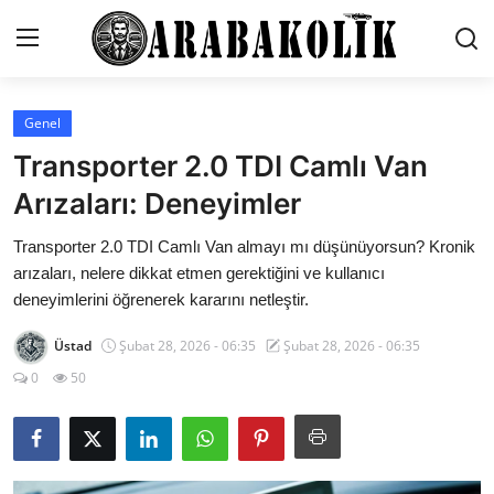
Genel
İletişim
Transporter 2.0 TDI Camlı Van
Genel
Arızaları: Deneyimler
Karşılaştırmalar
Transporter 2.0 TDI Camlı Van almayı mı düşünüyorsun? Kronik
arızaları, nelere dikkat etmen gerektiğini ve kullanıcı
Testler
deneyimlerini öğrenerek kararını netleştir.
Markalar
Üstad
Şubat 28, 2026 - 06:35
Şubat 28, 2026 - 06:35
0
50
Öneriler
Motosiklet
Paketler