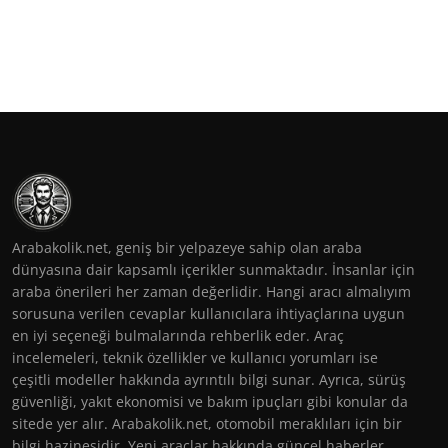
Arabakolik.net, geniş bir yelpazeye sahip olan araba
dünyasına dair kapsamlı içerikler sunmaktadır. İnsanlar için
araba önerileri her zaman değerlidir. Hangi aracı almalıyım
sorusuna verilen cevaplar kullanıcılara ihtiyaçlarına uygun
en iyi seçeneği bulmalarında rehberlik eder. Araç
incelemeleri, teknik özellikler ve kullanıcı yorumları ise
çeşitli modeller hakkında ayrıntılı bilgi sunar. Ayrıca, sürüş
güvenliği, yakıt ekonomisi ve bakım ipuçları gibi konular da
sitede yer alır. Arabakolik.net, otomobil meraklıları için bir
bilgi hazinesidir. Yeni araçlar hakkında güncel haberler,