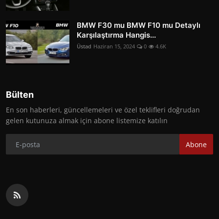
BMW F30 mu BMW F10 mu Detaylı
Karşılaştırma Hangis...
Üstad
Haziran 15, 2024
0
4.6K
Bülten
En son haberleri, güncellemeleri ve özel teklifleri doğrudan
gelen kutunuza almak için abone listemize katılın
Abone