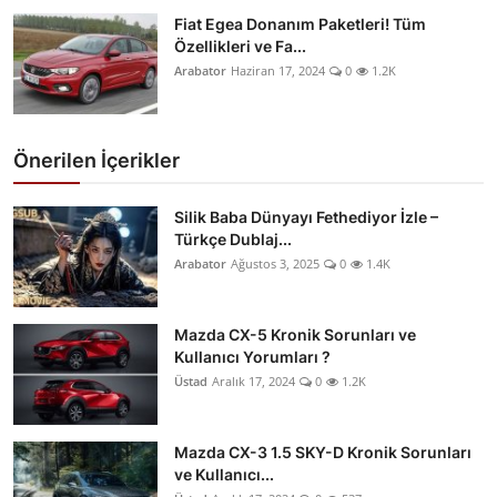
Fiat Egea Donanım Paketleri! Tüm
Özellikleri ve Fa...
Arabator
Haziran 17, 2024
0
1.2K
Önerilen İçerikler
Silik Baba Dünyayı Fethediyor İzle –
Türkçe Dublaj...
Arabator
Ağustos 3, 2025
0
1.4K
Mazda CX-5 Kronik Sorunları ve
Kullanıcı Yorumları ?
Üstad
Aralık 17, 2024
0
1.2K
Mazda CX-3 1.5 SKY-D Kronik Sorunları
ve Kullanıcı...