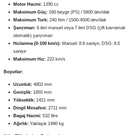
Motor Hacmi:
1390 cc
Maksimum Güç:
160 beygir (PS) / 5800 dev/dak
Maksimum Tork:
240 Nm / 1500-4500 dev/dak
Şanzıman:
6 ileri manuel veya 7 ileri DSG (çift kavramalı
otomatik) şanzıman
Hızlanma (0-100 km/s):
Manuel: 8.6 saniye, DSG: 8.5
saniye
Maksimum Hız:
222 km/s
Boyutlar:
Uzunluk:
4802 mm
Genişlik:
1855 mm
Yükseklik:
1421 mm
Dingil Mesafesi:
2711 mm
Bagaj Hacmi:
532 litre
Ağırlık:
Yaklaşık 1480 kg