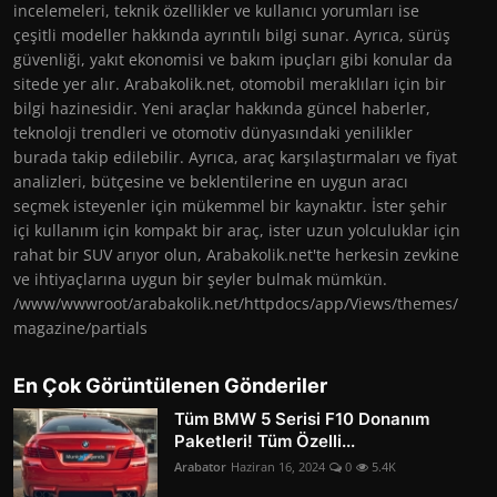
incelemeleri, teknik özellikler ve kullanıcı yorumları ise
çeşitli modeller hakkında ayrıntılı bilgi sunar. Ayrıca, sürüş
güvenliği, yakıt ekonomisi ve bakım ipuçları gibi konular da
sitede yer alır. Arabakolik.net, otomobil meraklıları için bir
bilgi hazinesidir. Yeni araçlar hakkında güncel haberler,
teknoloji trendleri ve otomotiv dünyasındaki yenilikler
burada takip edilebilir. Ayrıca, araç karşılaştırmaları ve fiyat
analizleri, bütçesine ve beklentilerine en uygun aracı
seçmek isteyenler için mükemmel bir kaynaktır. İster şehir
içi kullanım için kompakt bir araç, ister uzun yolculuklar için
rahat bir SUV arıyor olun, Arabakolik.net'te herkesin zevkine
ve ihtiyaçlarına uygun bir şeyler bulmak mümkün.
/www/wwwroot/arabakolik.net/httpdocs/app/Views/themes/
magazine/partials
En Çok Görüntülenen Gönderiler
Tüm BMW 5 Serisi F10 Donanım
Paketleri! Tüm Özelli...
Arabator
Haziran 16, 2024
0
5.4K