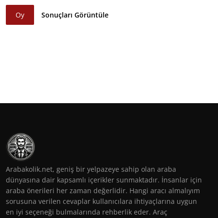
Oy
Sonuçları Görüntüle
Arabakolik.net, geniş bir yelpazeye sahip olan araba
dünyasına dair kapsamlı içerikler sunmaktadır. İnsanlar için
araba önerileri her zaman değerlidir. Hangi aracı almalıyım
sorusuna verilen cevaplar kullanıcılara ihtiyaçlarına uygun
en iyi seçeneği bulmalarında rehberlik eder. Araç