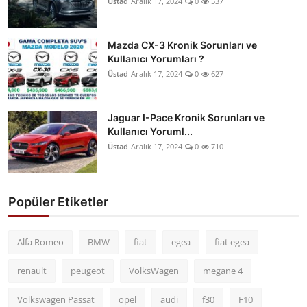
Üstad
Aralık 17, 2024
0
537
Mazda CX-3 Kronik Sorunları ve
Kullanıcı Yorumları ?
Üstad
Aralık 17, 2024
0
627
Jaguar I-Pace Kronik Sorunları ve
Kullanıcı Yoruml...
Üstad
Aralık 17, 2024
0
710
Popüler Etiketler
Alfa Romeo
BMW
fiat
egea
fiat egea
renault
peugeot
VolksWagen
megane 4
Volkswagen Passat
opel
audi
f30
F10