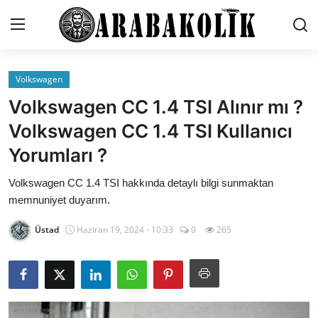
Volkswagen
İletişim
Volkswagen CC 1.4 TSI Alınır mı ?
Genel
Volkswagen CC 1.4 TSI Kullanıcı
Yorumları ?
Karşılaştırmalar
Volkswagen CC 1.4 TSI hakkında detaylı bilgi sunmaktan
Testler
memnuniyet duyarım.
Markalar
Üstad
Haziran 19, 2024 - 10:33
0
265
Öneriler
Motosiklet
Paketler