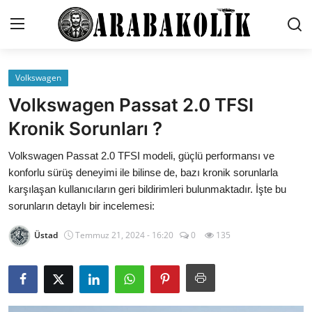
Volkswagen
İletişim
Volkswagen Passat 2.0 TFSI
Genel
Kronik Sorunları ?
Karşılaştırmalar
Volkswagen Passat 2.0 TFSI modeli, güçlü performansı ve
konforlu sürüş deneyimi ile bilinse de, bazı kronik sorunlarla
Testler
karşılaşan kullanıcıların geri bildirimleri bulunmaktadır. İşte bu
sorunların detaylı bir incelemesi:
Markalar
Üstad
Temmuz 21, 2024 - 16:20
0
135
Motosiklet
Öneriler
Paketler