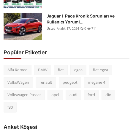
Jaguar I-Pace Kronik Sorunları ve
Kullanıcı Yoruml...
Üstad
Aralık 17, 2024
0
711
Popüler Etiketler
Alfa Romeo
BMW
fiat
egea
fiat egea
VolksWagen
renault
peugeot
megane 4
Volkswagen Passat
opel
audi
ford
clio
f30
Anket Köşesi