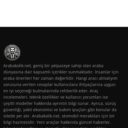
Arabakolik.net, geniş bir yelpazeye sahip olan araba
dünyasına dair kapsamlı içerikler sunmaktadır. İnsanlar için
araba önerileri her zaman değerlidir. Hangi aracı almalıyım
sorusuna verilen cevaplar kullanıcılara ihtiyaçlarına uygun
en iyi seçeneği bulmalarında rehberlik eder. Araç
incelemeleri, teknik özellikler ve kullanıcı yorumları ise
çeşitli modeller hakkında ayrıntılı bilgi sunar. Ayrıca, sürüş
güvenliği, yakıt ekonomisi ve bakım ipuçları gibi konular da
sitede yer alır. Arabakolik.net, otomobil meraklıları için bir
bilgi hazinesidir. Yeni araçlar hakkında güncel haberler,