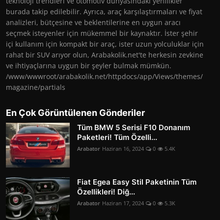
teknoloji trendleri ve otomotiv dünyasındaki yenilikler
burada takip edilebilir. Ayrıca, araç karşılaştırmaları ve fiyat
analizleri, bütçesine ve beklentilerine en uygun aracı
seçmek isteyenler için mükemmel bir kaynaktır. İster şehir
içi kullanım için kompakt bir araç, ister uzun yolculuklar için
rahat bir SUV arıyor olun, Arabakolik.net'te herkesin zevkine
ve ihtiyaçlarına uygun bir şeyler bulmak mümkün.
/www/wwwroot/arabakolik.net/httpdocs/app/Views/themes/
magazine/partials
En Çok Görüntülenen Gönderiler
Tüm BMW 5 Serisi F10 Donanım
Paketleri! Tüm Özelli...
Arabator
Haziran 16, 2024
0
5.4K
Fiat Egea Easy Stil Paketinin Tüm
Özellikleri! Diğ...
Arabator
Haziran 17, 2024
0
5.3K