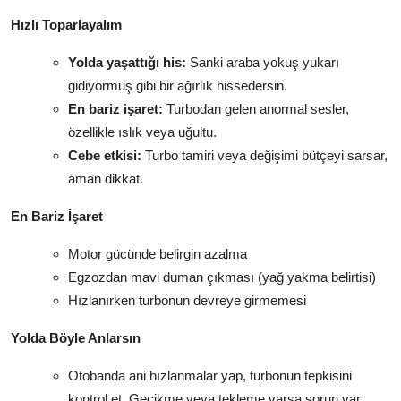
Hızlı Toparlayalım
Yolda yaşattığı his:
Sanki araba yokuş yukarı
gidiyormuş gibi bir ağırlık hissedersin.
En bariz işaret:
Turbodan gelen anormal sesler,
özellikle ıslık veya uğultu.
Cebe etkisi:
Turbo tamiri veya değişimi bütçeyi sarsar,
aman dikkat.
En Bariz İşaret
Motor gücünde belirgin azalma
Egzozdan mavi duman çıkması (yağ yakma belirtisi)
Hızlanırken turbonun devreye girmemesi
Yolda Böyle Anlarsın
Otobanda ani hızlanmalar yap, turbonun tepkisini
kontrol et. Gecikme veya tekleme varsa sorun var