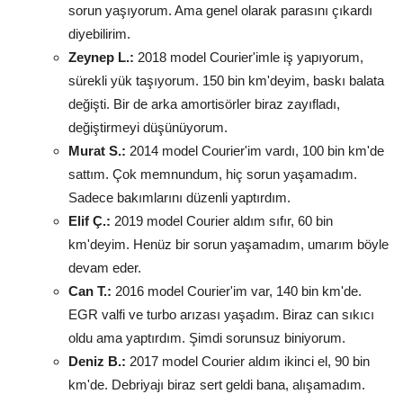
sorun yaşıyorum. Ama genel olarak parasını çıkardı
diyebilirim.
Zeynep L.:
2018 model Courier'imle iş yapıyorum,
sürekli yük taşıyorum. 150 bin km'deyim, baskı balata
değişti. Bir de arka amortisörler biraz zayıfladı,
değiştirmeyi düşünüyorum.
Murat S.:
2014 model Courier'im vardı, 100 bin km'de
sattım. Çok memnundum, hiç sorun yaşamadım.
Sadece bakımlarını düzenli yaptırdım.
Elif Ç.:
2019 model Courier aldım sıfır, 60 bin
km'deyim. Henüz bir sorun yaşamadım, umarım böyle
devam eder.
Can T.:
2016 model Courier'im var, 140 bin km'de.
EGR valfi ve turbo arızası yaşadım. Biraz can sıkıcı
oldu ama yaptırdım. Şimdi sorunsuz biniyorum.
Deniz B.:
2017 model Courier aldım ikinci el, 90 bin
km'de. Debriyajı biraz sert geldi bana, alışamadım.