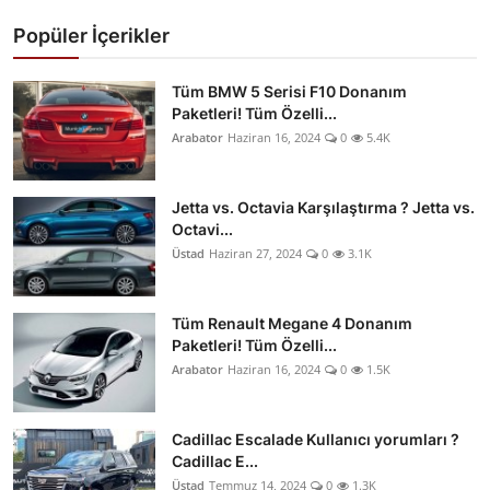
Popüler İçerikler
Tüm BMW 5 Serisi F10 Donanım
Paketleri! Tüm Özelli...
Arabator
Haziran 16, 2024
0
5.4K
Jetta vs. Octavia Karşılaştırma ? Jetta vs.
Octavi...
Üstad
Haziran 27, 2024
0
3.1K
Tüm Renault Megane 4 Donanım
Paketleri! Tüm Özelli...
Arabator
Haziran 16, 2024
0
1.5K
Cadillac Escalade Kullanıcı yorumları ?
Cadillac E...
Üstad
Temmuz 14, 2024
0
1.3K