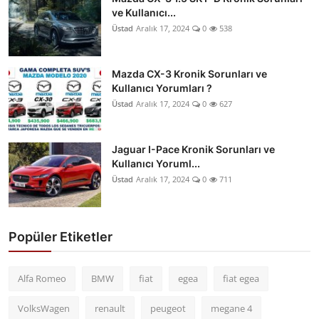
ve Kullanıcı...
Üstad
Aralık 17, 2024
0
538
Mazda CX-3 Kronik Sorunları ve
Kullanıcı Yorumları ?
Üstad
Aralık 17, 2024
0
627
Jaguar I-Pace Kronik Sorunları ve
Kullanıcı Yoruml...
Üstad
Aralık 17, 2024
0
711
Popüler Etiketler
Alfa Romeo
BMW
fiat
egea
fiat egea
VolksWagen
renault
peugeot
megane 4