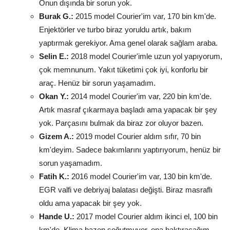
Onun dışında bir sorun yok.
Burak G.:
2015 model Courier'im var, 170 bin km'de.
Enjektörler ve turbo biraz yoruldu artık, bakım
yaptırmak gerekiyor. Ama genel olarak sağlam araba.
Selin E.:
2018 model Courier'imle uzun yol yapıyorum,
çok memnunum. Yakıt tüketimi çok iyi, konforlu bir
araç. Henüz bir sorun yaşamadım.
Okan Y.:
2014 model Courier'im var, 220 bin km'de.
Artık masraf çıkarmaya başladı ama yapacak bir şey
yok. Parçasını bulmak da biraz zor oluyor bazen.
Gizem A.:
2019 model Courier aldım sıfır, 70 bin
km'deyim. Sadece bakımlarını yaptırıyorum, henüz bir
sorun yaşamadım.
Fatih K.:
2016 model Courier'im var, 130 bin km'de.
EGR valfi ve debriyaj balatası değişti. Biraz masraflı
oldu ama yapacak bir şey yok.
Hande U.:
2017 model Courier aldım ikinci el, 100 bin
km'de. Klima bazen soğutmuyor, ona baktıracağım.