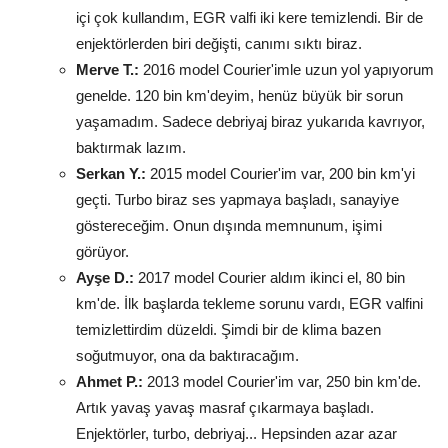
içi çok kullandım, EGR valfi iki kere temizlendi. Bir de
enjektörlerden biri değişti, canımı sıktı biraz.
Merve T.:
2016 model Courier'imle uzun yol yapıyorum
genelde. 120 bin km'deyim, henüz büyük bir sorun
yaşamadım. Sadece debriyaj biraz yukarıda kavrıyor,
baktırmak lazım.
Serkan Y.:
2015 model Courier'im var, 200 bin km'yi
geçti. Turbo biraz ses yapmaya başladı, sanayiye
göstereceğim. Onun dışında memnunum, işimi
görüyor.
Ayşe D.:
2017 model Courier aldım ikinci el, 80 bin
km'de. İlk başlarda tekleme sorunu vardı, EGR valfini
temizlettirdim düzeldi. Şimdi bir de klima bazen
soğutmuyor, ona da baktıracağım.
Ahmet P.:
2013 model Courier'im var, 250 bin km'de.
Artık yavaş yavaş masraf çıkarmaya başladı.
Enjektörler, turbo, debriyaj... Hepsinden azar azar