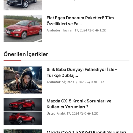
Fiat Egea Donanım Paketleri! Tüm
Özellikleri ve Fa...
Arabator
Haziran 17, 2024
0
1.2K
Önerilen İçerikler
Silik Baba Dünyayı Fethediyor İzle –
Türkçe Dublaj...
Arabator
Ağustos 3, 2025
0
1.4K
Mazda CX-5 Kronik Sorunları ve
Kullanıcı Yorumları ?
Üstad
Aralık 17, 2024
0
1.2K
Mazda CX-3 1.5 SKY-D Kronik Sorunları