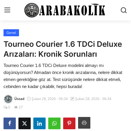
Genel
İletişim
Tourneo Courier 1.6 TDCi Deluxe
Genel
Arızaları: Kronik Sorunları
Karşılaştırmalar
Tourneo Courier 1.6 TDCi Deluxe modelini almayı mı
düşünüyorsun? Almadan önce kronik arızalarına, nelere dikkat
Testler
etmen gerektiğine göz at. Test sürüşünde nelere dikkat etmeli,
cebinden ne kadar çıkabilir, hepsi burada!
Markalar
Üstad
Şubat 28, 2026 - 06:34
Şubat 28, 2026 - 06:34
Motosiklet
0
27
Öneriler
Paketler