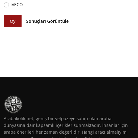
IVECO
Oy
Sonuçları Görüntüle
Arabakolik.net, geniş bir yelpazeye sahip olan araba
dünyasına dair kapsamlı içerikler sunmaktadır. İnsanlar için
araba önerileri her zaman değerlidir. Hangi aracı almalıyım