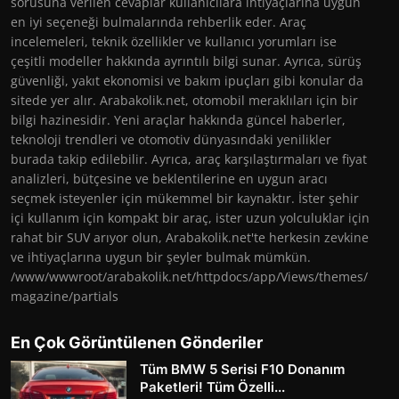
sorusuna verilen cevaplar kullanıcılara ihtiyaçlarına uygun
en iyi seçeneği bulmalarında rehberlik eder. Araç
incelemeleri, teknik özellikler ve kullanıcı yorumları ise
çeşitli modeller hakkında ayrıntılı bilgi sunar. Ayrıca, sürüş
güvenliği, yakıt ekonomisi ve bakım ipuçları gibi konular da
sitede yer alır. Arabakolik.net, otomobil meraklıları için bir
bilgi hazinesidir. Yeni araçlar hakkında güncel haberler,
teknoloji trendleri ve otomotiv dünyasındaki yenilikler
burada takip edilebilir. Ayrıca, araç karşılaştırmaları ve fiyat
analizleri, bütçesine ve beklentilerine en uygun aracı
seçmek isteyenler için mükemmel bir kaynaktır. İster şehir
içi kullanım için kompakt bir araç, ister uzun yolculuklar için
rahat bir SUV arıyor olun, Arabakolik.net'te herkesin zevkine
ve ihtiyaçlarına uygun bir şeyler bulmak mümkün.
/www/wwwroot/arabakolik.net/httpdocs/app/Views/themes/
magazine/partials
En Çok Görüntülenen Gönderiler
Tüm BMW 5 Serisi F10 Donanım
Paketleri! Tüm Özelli...