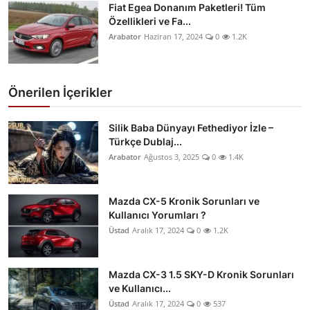
Fiat Egea Donanım Paketleri! Tüm
Özellikleri ve Fa...
Arabator
Haziran 17, 2024
0
1.2K
Önerilen İçerikler
Silik Baba Dünyayı Fethediyor İzle –
Türkçe Dublaj...
Arabator
Ağustos 3, 2025
0
1.4K
Mazda CX-5 Kronik Sorunları ve
Kullanıcı Yorumları ?
Üstad
Aralık 17, 2024
0
1.2K
Mazda CX-3 1.5 SKY-D Kronik Sorunları
ve Kullanıcı...
Üstad
Aralık 17, 2024
0
537