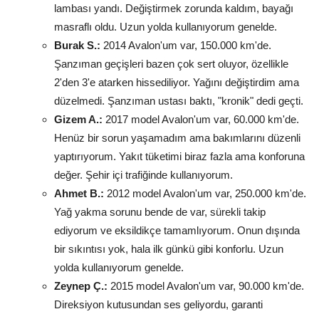
lambası yandı. Değiştirmek zorunda kaldım, bayağı
masraflı oldu. Uzun yolda kullanıyorum genelde.
Burak S.:
2014 Avalon'um var, 150.000 km'de.
Şanzıman geçişleri bazen çok sert oluyor, özellikle
2'den 3'e atarken hissediliyor. Yağını değiştirdim ama
düzelmedi. Şanzıman ustası baktı, "kronik" dedi geçti.
Gizem A.:
2017 model Avalon'um var, 60.000 km'de.
Henüz bir sorun yaşamadım ama bakımlarını düzenli
yaptırıyorum. Yakıt tüketimi biraz fazla ama konforuna
değer. Şehir içi trafiğinde kullanıyorum.
Ahmet B.:
2012 model Avalon'um var, 250.000 km'de.
Yağ yakma sorunu bende de var, sürekli takip
ediyorum ve eksildikçe tamamlıyorum. Onun dışında
bir sıkıntısı yok, hala ilk günkü gibi konforlu. Uzun
yolda kullanıyorum genelde.
Zeynep Ç.:
2015 model Avalon'um var, 90.000 km'de.
Direksiyon kutusundan ses geliyordu, garanti