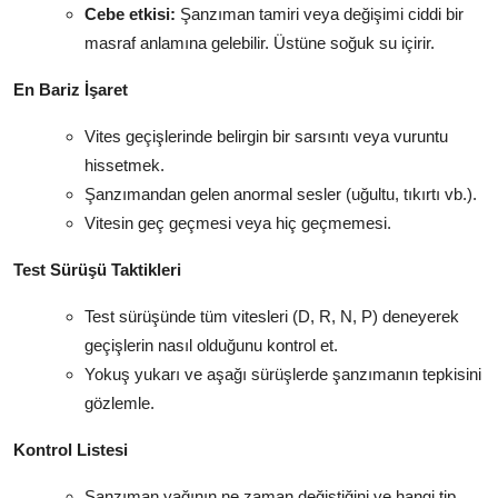
Cebe etkisi:
Şanzıman tamiri veya değişimi ciddi bir
masraf anlamına gelebilir. Üstüne soğuk su içirir.
En Bariz İşaret
Vites geçişlerinde belirgin bir sarsıntı veya vuruntu
hissetmek.
Şanzımandan gelen anormal sesler (uğultu, tıkırtı vb.).
Vitesin geç geçmesi veya hiç geçmemesi.
Test Sürüşü Taktikleri
Test sürüşünde tüm vitesleri (D, R, N, P) deneyerek
geçişlerin nasıl olduğunu kontrol et.
Yokuş yukarı ve aşağı sürüşlerde şanzımanın tepkisini
gözlemle.
Kontrol Listesi
Şanzıman yağının ne zaman değiştiğini ve hangi tip