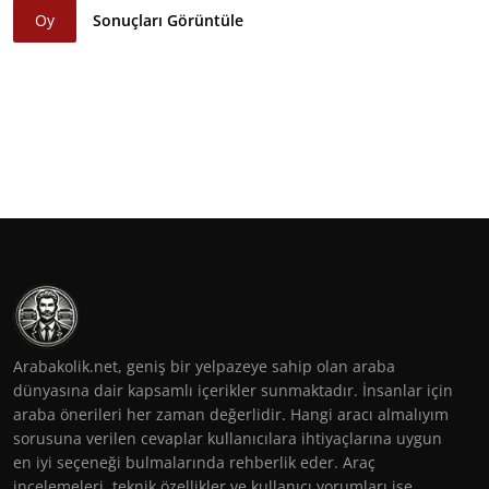
Oy
Sonuçları Görüntüle
Arabakolik.net, geniş bir yelpazeye sahip olan araba
dünyasına dair kapsamlı içerikler sunmaktadır. İnsanlar için
araba önerileri her zaman değerlidir. Hangi aracı almalıyım
sorusuna verilen cevaplar kullanıcılara ihtiyaçlarına uygun
en iyi seçeneği bulmalarında rehberlik eder. Araç
incelemeleri, teknik özellikler ve kullanıcı yorumları ise