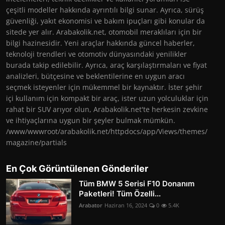
çeşitli modeller hakkında ayrıntılı bilgi sunar. Ayrıca, sürüş
güvenliği, yakıt ekonomisi ve bakım ipuçları gibi konular da
sitede yer alır. Arabakolik.net, otomobil meraklıları için bir
bilgi hazinesidir. Yeni araçlar hakkında güncel haberler,
teknoloji trendleri ve otomotiv dünyasındaki yenilikler
burada takip edilebilir. Ayrıca, araç karşılaştırmaları ve fiyat
analizleri, bütçesine ve beklentilerine en uygun aracı
seçmek isteyenler için mükemmel bir kaynaktır. İster şehir
içi kullanım için kompakt bir araç, ister uzun yolculuklar için
rahat bir SUV arıyor olun, Arabakolik.net'te herkesin zevkine
ve ihtiyaçlarına uygun bir şeyler bulmak mümkün.
/www/wwwroot/arabakolik.net/httpdocs/app/Views/themes/
magazine/partials
En Çok Görüntülenen Gönderiler
Tüm BMW 5 Serisi F10 Donanım
Paketleri! Tüm Özelli...
Arabator
Haziran 16, 2024
0
5.4K