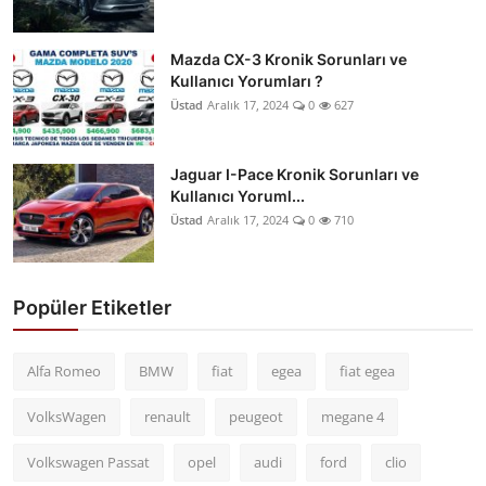
Mazda CX-3 Kronik Sorunları ve
Kullanıcı Yorumları ?
Üstad
Aralık 17, 2024
0
627
Jaguar I-Pace Kronik Sorunları ve
Kullanıcı Yoruml...
Üstad
Aralık 17, 2024
0
710
Popüler Etiketler
Alfa Romeo
BMW
fiat
egea
fiat egea
VolksWagen
renault
peugeot
megane 4
Volkswagen Passat
opel
audi
ford
clio