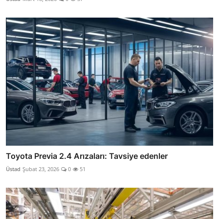
Toyota Previa 2.4 Arızaları: Tavsiye edenler
Üstad
Şubat 23, 2026
0
51