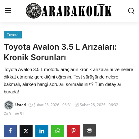
Toyota
İletişim
Toyota Avalon 3.5 L Arızaları:
Genel
Kronik Sorunları
Karşılaştırmalar
Toyota Avalon 3.5 L motorlu araçların kronik arızalarını ve nelere
dikkat etmeniz gerektiğini öğrenin. Test sürüşünde nelere
Testler
bakmalı, alırken hangi soruları sormalısınız? Tüm detaylar
burada!
Markalar
Üstad
Şubat 28, 2026 - 06:31
Şubat 28, 2026 - 06:32
Motosiklet
0
51
Öneriler
Paketler