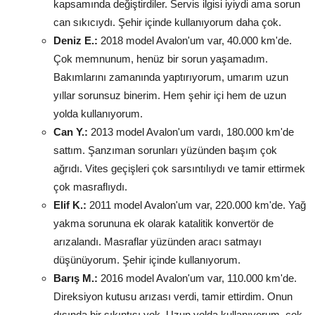
kapsamında değiştirdiler. Servis ilgisi iyiydi ama sorun
can sıkıcıydı. Şehir içinde kullanıyorum daha çok.
Deniz E.:
2018 model Avalon'um var, 40.000 km'de.
Çok memnunum, henüz bir sorun yaşamadım.
Bakımlarını zamanında yaptırıyorum, umarım uzun
yıllar sorunsuz binerim. Hem şehir içi hem de uzun
yolda kullanıyorum.
Can Y.:
2013 model Avalon'um vardı, 180.000 km'de
sattım. Şanzıman sorunları yüzünden başım çok
ağrıdı. Vites geçişleri çok sarsıntılıydı ve tamir ettirmek
çok masraflıydı.
Elif K.:
2011 model Avalon'um var, 220.000 km'de. Yağ
yakma sorununa ek olarak katalitik konvertör de
arızalandı. Masraflar yüzünden aracı satmayı
düşünüyorum. Şehir içinde kullanıyorum.
Barış M.:
2016 model Avalon'um var, 110.000 km'de.
Direksiyon kutusu arızası verdi, tamir ettirdim. Onun
dışında bir sıkıntısı yok. Uzun yolda kullanıyorum, çok