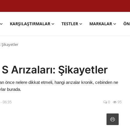
KARŞILAŞTIRMALAR
TESTLER
MARKALAR
ÖN
: Şikayetler
 Arızaları: Şikayetler
önce nelere dikkat etmeli, hangi arızalar kronik, cebinden ne
ylar burada.
- 06:35
0
95