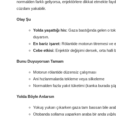
normalden farklı geliyorsa, enjektörlere dikkat etmekte fayda
cüzdanı yakabilir.
Olay Şu
Yolda yaşattığı his:
Gaza bastığında gelen o tok 
duyarsın.
En bariz işaret:
Rölantide motorun titremesi ve 
Cebe etkisi:
Enjektör değişimi dersek, orta halli bi
Bunu Duyuyorsan Tamam
Motorun rölantide düzensiz çalışması
Ani hızlanmalarda tekleme veya silkeleme
Normalden fazla yakıt tüketimi (kanka burada şü
Yolda Böyle Anlarsın
Yokuş yukarı çıkarken gaza tam bassan bile araba
Otobanda sollama yaparken araba bir anda yığılı