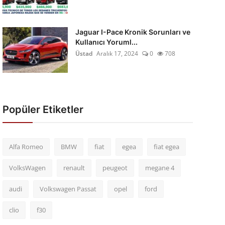
Jaguar I-Pace Kronik Sorunları ve
Kullanıcı Yoruml...
Üstad
Aralık 17, 2024
0
708
Popüler Etiketler
Alfa Romeo
BMW
fiat
egea
fiat egea
VolksWagen
renault
peugeot
megane 4
audi
Volkswagen Passat
opel
ford
clio
f30