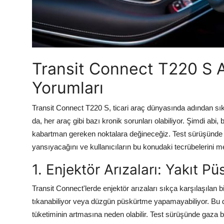
Transit Connect T220 S Arı
Yorumları
Transit Connect T220 S, ticari araç dünyasında adından sıkç
da, her araç gibi bazı kronik sorunları olabiliyor. Şimdi ab
kabartman gereken noktalara değineceğiz. Test sürüşünde ne
yansıyacağını ve kullanıcıların bu konudaki tecrübelerini m
1. Enjektör Arızaları: Yakıt P
Transit Connect'lerde enjektör arızaları sıkça karşılaşılan b
tıkanabiliyor veya düzgün püskürtme yapamayabiliyor. Bu
tüketiminin artmasına neden olabilir. Test sürüşünde gaza 