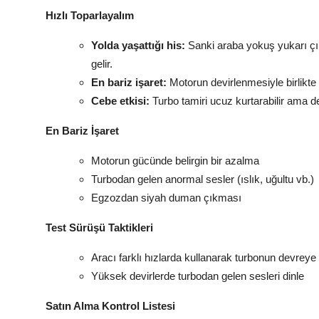
Hızlı Toparlayalım
Yolda yaşattığı his:
Sanki araba yokuş yukarı çıkı
gelir.
En bariz işaret:
Motorun devirlenmesiyle birlikte d
Cebe etkisi:
Turbo tamiri ucuz kurtarabilir ama d
En Bariz İşaret
Motorun gücünde belirgin bir azalma
Turbodan gelen anormal sesler (ıslık, uğultu vb.)
Egzozdan siyah duman çıkması
Test Sürüşü Taktikleri
Aracı farklı hızlarda kullanarak turbonun devreye g
Yüksek devirlerde turbodan gelen sesleri dinle
Satın Alma Kontrol Listesi