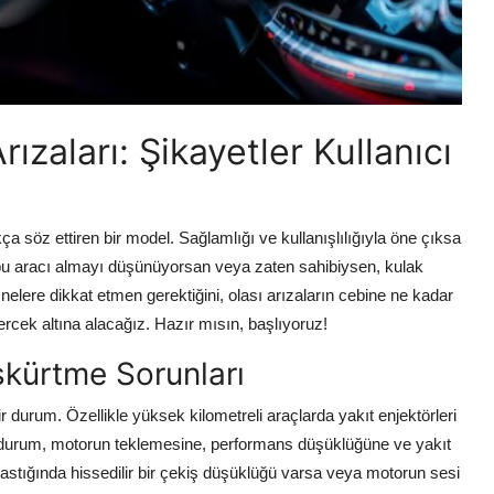
zaları: Şikayetler Kullanıcı
a söz ettiren bir model. Sağlamlığı ve kullanışlılığıyla öne çıksa
i, bu aracı almayı düşünüyorsan veya zaten sahibiysen, kulak
lere dikkat etmen gerektiğini, olası arızaların cebine ne kadar
ercek altına alacağız. Hazır mısın, başlıyoruz!
üskürtme Sorunları
ir durum. Özellikle yüksek kilometreli araçlarda yakıt enjektörleri
 durum, motorun teklemesine, performans düşüklüğüne ve yakıt
bastığında hissedilir bir çekiş düşüklüğü varsa veya motorun sesi