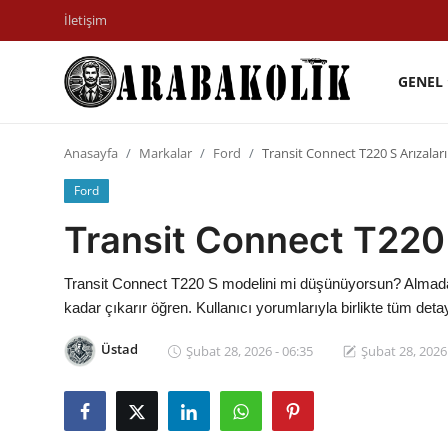
İletişim
GENEL
Genel
Anasayfa
Markalar
Ford
Transit Connect T220 S Arızaları
İletişim
Ford
Karşılaştırmalar
Transit Connect T220 S
Testler
Transit Connect T220 S modelini mi düşünüyorsun? Almadan 
Markalar
kadar çıkarır öğren. Kullanıcı yorumlarıyla birlikte tüm deta
Öneriler
Üstad
Şubat 28, 2026 - 06:35
Şubat 28, 2026 
Motosiklet
Paketler